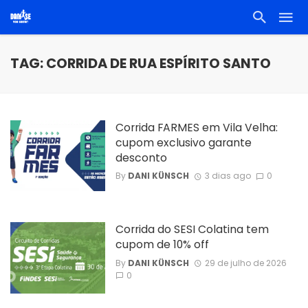
TAG: CORRIDA DE RUA ESPÍRITO SANTO
Corrida FARMES em Vila Velha:
cupom exclusivo garante
desconto
By
DANI KÜNSCH
3 dias ago
0
Corrida do SESI Colatina tem
cupom de 10% off
By
DANI KÜNSCH
29 de julho de 2026
0