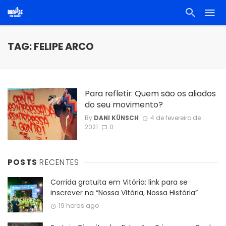
TAG: FELIPE ARCO
Para refletir: Quem são os aliados
do seu movimento?
By
DANI KÜNSCH
4 de fevereiro de
2021
0
POSTS
RECENTES
Corrida gratuita em Vitória: link para se
inscrever na “Nossa Vitória, Nossa História”
19 horas ago