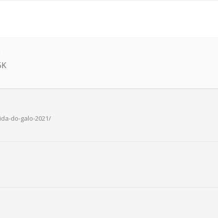
1
O
5K
ida-do-galo-2021/