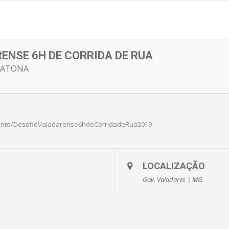
ENSE 6H DE CORRIDA DE RUA
RATONA
Evento/DesafioValadarense6hdeCorridadeRua2019
LOCALIZAÇÃO
Gov. Valadares | MG