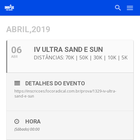
ABRIL,2019
06
IV ULTRA SAND E SUN
DISTÂNCIAS: 70K | 50K | 30K | 10K | 5K
ABR
DETALHES DO EVENTO
https://inscricoes.focoradical.com.br/prova/1329-iv-ultra-
sand-e-sun
HORA
(Sábado) 00:00