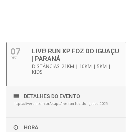
07
LIVE! RUN XP FOZ DO IGUAÇU
| PARANÁ
DEZ
DISTÂNCIAS: 21KM | 10KM | 5KM |
KIDS
DETALHES DO EVENTO
https://liverun.com.br/etapa/live-run-foz-do-iguacu-2025
HORA