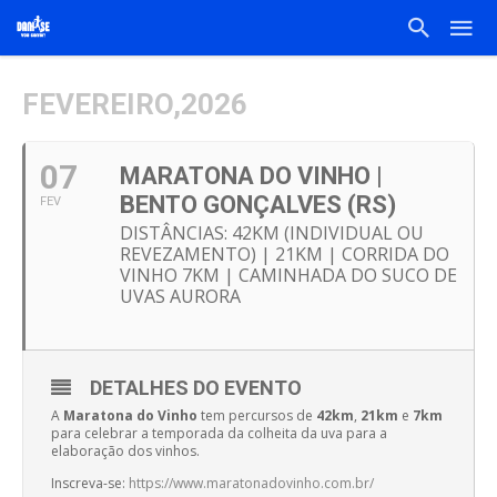
FEVEREIRO,2026
07
MARATONA DO VINHO |
BENTO GONÇALVES (RS)
FEV
DISTÂNCIAS: 42KM (INDIVIDUAL OU
REVEZAMENTO) | 21KM | CORRIDA DO
VINHO 7KM | CAMINHADA DO SUCO DE
UVAS AURORA
DETALHES DO EVENTO
A
Maratona do Vinho
tem percursos de
42km
,
21km
e
7km
para celebrar a temporada da colheita da uva para a
elaboração dos vinhos.
Inscreva-se:
https://www.maratonadovinho.com.br/