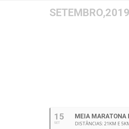
SETEMBRO,201
15
MEIA MARATONA D
DISTÂNCIAS: 21KM E 5K
SET