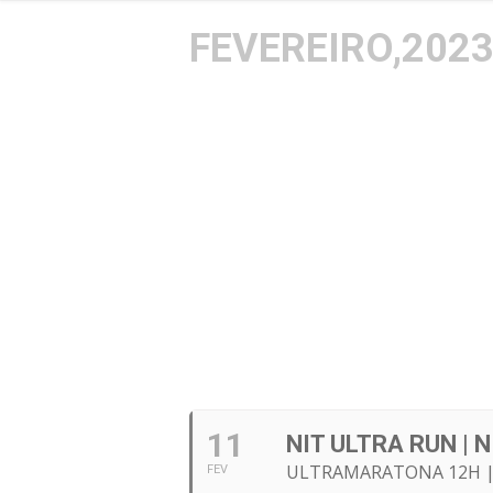
FEVEREIRO,202
11
NIT ULTRA RUN | N
ULTRAMARATONA 12H |
FEV