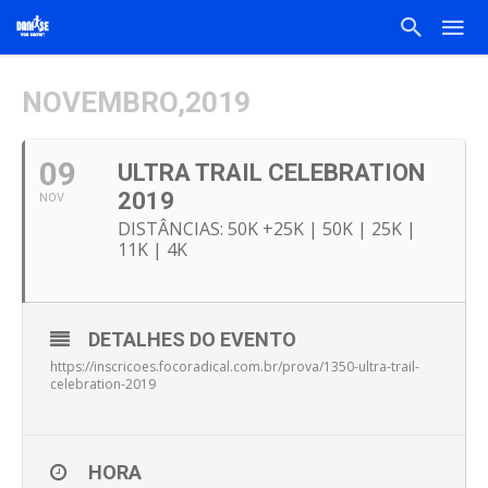
NOVEMBRO,2019
09
ULTRA TRAIL CELEBRATION
2019
NOV
DISTÂNCIAS: 50K +25K | 50K | 25K |
11K | 4K
DETALHES DO EVENTO
https://inscricoes.focoradical.com.br/prova/1350-ultra-trail-
celebration-2019
HORA