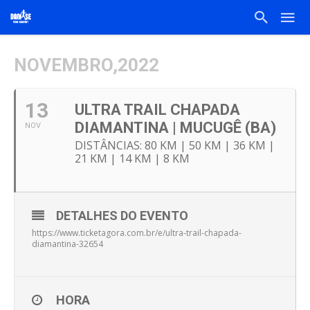
NOVEMBRO,2022
13
ULTRA TRAIL CHAPADA
DIAMANTINA | MUCUGÊ (BA)
NOV
DISTÂNCIAS: 80 KM | 50 KM | 36 KM |
21 KM | 14 KM | 8 KM
DETALHES DO EVENTO
https://www.ticketagora.com.br/e/ultra-trail-chapada-
diamantina-32654
HORA