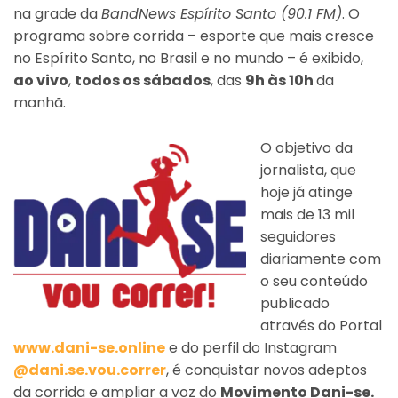
na grade da
BandNews Espírito Santo (90.1 FM)
. O
programa sobre corrida – esporte que mais cresce
no Espírito Santo, no Brasil e no mundo – é exibido,
ao vivo
,
todos os sábados
, das
9h às 10h
da
manhã.
O objetivo da
jornalista, que
hoje já atinge
mais de 13 mil
seguidores
diariamente com
o seu conteúdo
publicado
através do Portal
www.dani-se.online
e do perfil do Instagram
@dani.se.vou.correr
, é conquistar novos adeptos
da corrida e ampliar a voz do
Movimento Dani-se.