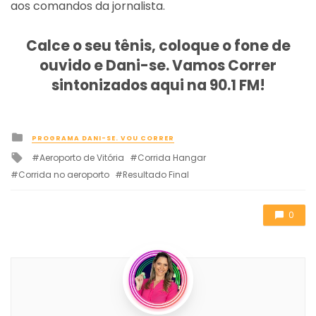
aos comandos da jornalista.
Calce o seu tênis, coloque o fone de
ouvido e Dani-se. Vamos Correr
sintonizados aqui na 90.1 FM!
Posted
PROGRAMA DANI-SE. VOU CORRER
in
Tagged
Aeroporto de Vitória
Corrida Hangar
with
Corrida no aeroporto
Resultado Final
0