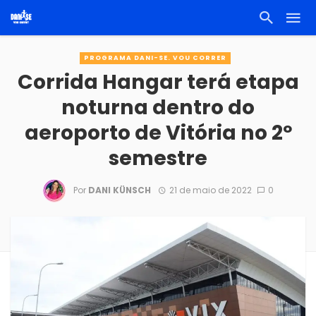
PROGRAMA DANI-SE. VOU CORRER
Corrida Hangar terá etapa
noturna dentro do
aeroporto de Vitória no 2º
semestre
Por
DANI KÜNSCH
21 de maio de 2022
0