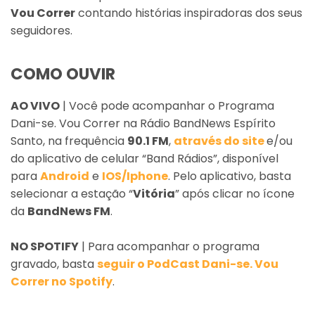
Vou Correr
contando histórias inspiradoras dos seus
seguidores.
COMO OUVIR
AO VIVO
| Você pode acompanhar o Programa
Dani-se. Vou Correr na Rádio BandNews Espírito
Santo, na frequência
90.1 FM
,
através do site
e/ou
do aplicativo de celular “Band Rádios”, disponível
para
Android
e
IOS/Iphone
. Pelo aplicativo, basta
selecionar a estação “
Vitória
” após clicar no ícone
da
BandNews FM
.
NO SPOTIFY
| Para acompanhar o programa
gravado, basta
seguir o PodCast Dani-se. Vou
Correr no Spotify
.