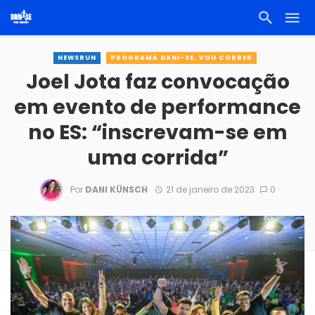
NEWSRUN
PROGRAMA DANI-SE. VOU CORRER
Joel Jota faz convocação
em evento de performance
no ES: “inscrevam-se em
uma corrida”
Por
DANI KÜNSCH
21 de janeiro de 2023
0