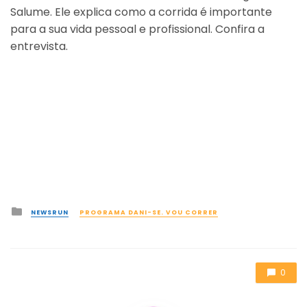
Salume. Ele explica como a corrida é importante
para a sua vida pessoal e profissional. Confira a
entrevista.
Posted
NEWSRUN
PROGRAMA DANI-SE. VOU CORRER
in
0