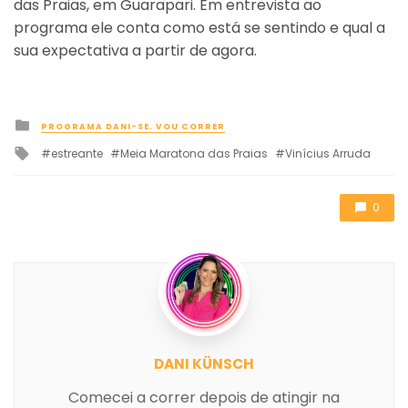
das Praias, em Guarapari. Em entrevista ao
programa ele conta como está se sentindo e qual a
sua expectativa a partir de agora.
Posted
PROGRAMA DANI-SE. VOU CORRER
in
Tagged
estreante
Meia Maratona das Praias
Vinícius Arruda
with
0
DANI KÜNSCH
Comecei a correr depois de atingir na