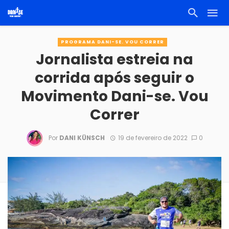
PROGRAMA DANI-SE. VOU CORRER
Jornalista estreia na
corrida após seguir o
Movimento Dani-se. Vou
Correr
Por
DANI KÜNSCH
19 de fevereiro de 2022
0