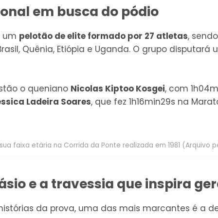
cional em busca do pódio
m um
pelotão de elite formado por 27 atletas
, send
Brasil, Quênia, Etiópia e Uganda. O grupo disputa
estão o queniano
Nicolas Kiptoo Kosgei
, com 1h04m
essica Ladeira Soares
, que fez 1h16min29s na Marat
a faixa etária na Corrida da Ponte realizada em 1981 (Arquivo 
sio e a travessia que inspira ge
 histórias da prova, uma das mais marcantes é a d