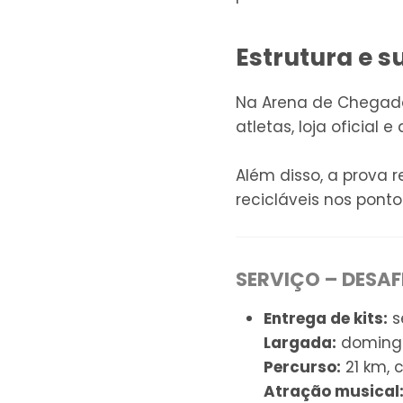
Estrutura e s
Na Arena de Chegad
atletas, loja oficial 
Além disso, a prova 
recicláveis nos pont
SERVIÇO – DESAF
Entrega de kits:
s
Largada:
domingo
Percurso:
21 km, 
Atração musical