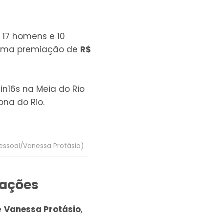
o 17 homens e 10
rá uma premiação de
R$
in16s na Meia do Rio
ona do Rio.
pessoal/Vanessa Protásio)
rações
e
Vanessa Protásio
,