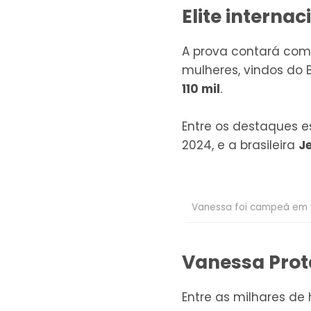
Elite interna
A prova contará co
mulheres, vindos do 
110 mil
.
Entre os destaques 
2024, e a brasileira
J
Vanessa foi campeã em su
Vanessa Protá
Entre as milhares de