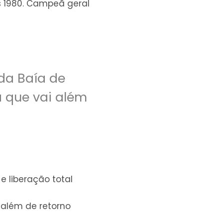
s 1980. Campeã geral
 da Baía de
 que vai além
e liberação total
, além de retorno