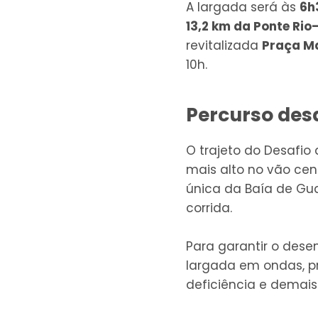
A largada será às
6h
13,2 km da Ponte Rio–
revitalizada
Praça M
10h.
Percurso des
O trajeto do Desafi
mais alto no vão cen
única da Baía de G
corrida.
Para garantir o des
largada em ondas, pr
deficiência e demais