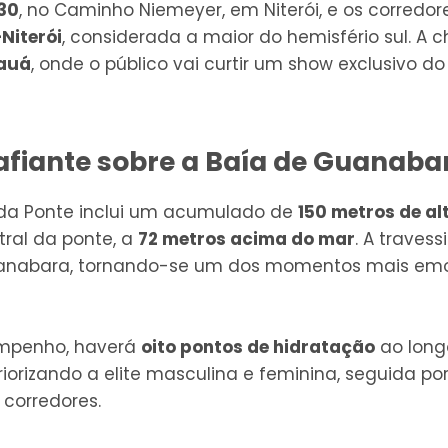
30
, no Caminho Niemeyer, em Niterói, e os corredo
Niterói
, considerada a maior do hemisfério sul. A
auá
, onde o público vai curtir um show exclusivo d
afiante sobre a Baía de Guanaba
o da Ponte inclui um acumulado de
150 metros de al
tral da ponte, a
72 metros acima do mar
. A traves
uanabara, tornando-se um dos momentos mais em
empenho, haverá
oito pontos de hidratação
ao long
iorizando a elite masculina e feminina, seguida po
 corredores.