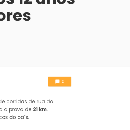
ores
0
e corridas de rua do
a a prova de
21 km
,
cos do país.