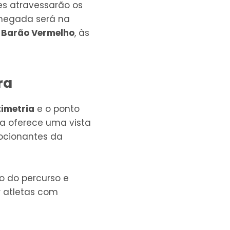
res atravessarão os
 chegada será na
o
Barão Vermelho
, às
ra
timetria
e o ponto
sia oferece uma vista
ocionantes da
o do percurso e
r atletas com