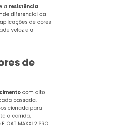
e a
resistência
ande diferencial da
 aplicações de cores
dade veloz e a
ores de
cimento
com alto
 cada passada.
osicionada para
e a corrida,
o FLOAT MAXXI 2 PRO