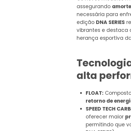
assegurando
amorte
necessária para enfre
edição
DNA SERIES
re
vibrantes e destaca
herança esportiva d
Tecnologia
alta perf
FLOAT:
Composto 
retorno de energ
SPEED TECH CAR
oferecer maior
p
permitindo que v