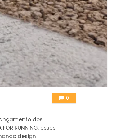
0
 lançamento dos
A FOR RUNNING, esses
inando design