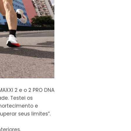
 MAXXI 2 e o 2 PRO DNA
de. Testei os
amortecimento e
erar seus limites”.
eriores,