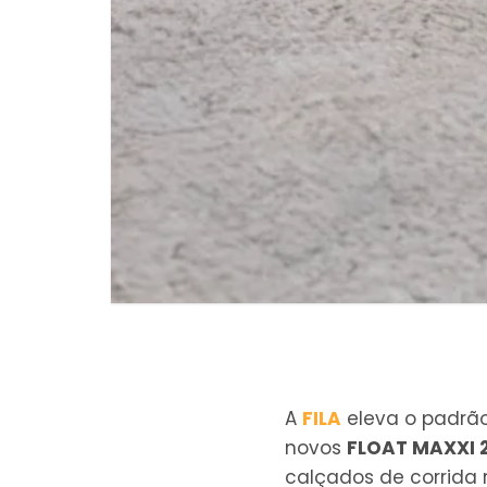
A
FILA
eleva o padrão
novos
FLOAT MAXXI 
calçados de corrida 