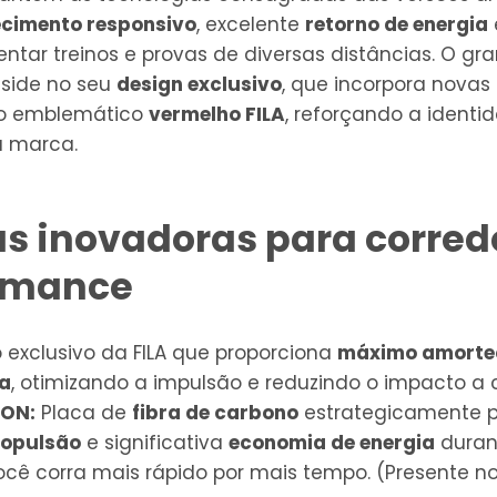
cimento responsivo
, excelente
retorno de energia
ntar treinos e provas de diversas distâncias. O gr
side no seu
design exclusivo
, que incorpora novas
 o emblemático
vermelho FILA
, reforçando a identi
a marca.
s inovadoras para corred
ormance
exclusivo da FILA que proporciona
máximo amorte
ia
, otimizando a impulsão e reduzindo o impacto a
BON:
Placa de
fibra de carbono
estrategicamente p
ropulsão
e significativa
economia de energia
durant
ocê corra mais rápido por mais tempo. (Presente n