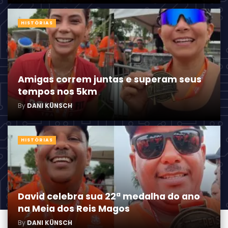
HISTÓRIAS
Amigas correm juntas e superam seus
tempos nos 5km
By
DANI KÜNSCH
HISTÓRIAS
David celebra sua 22ª medalha do ano
na Meia dos Reis Magos
By
DANI KÜNSCH