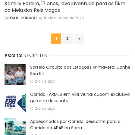
Kamilly Pereira, 17 anos, leva juventude para os 5km
da Meia dos Reis Magos
By
DANI KÜNSCH
10 de outubro de 2025
Posts
1
2
navigation
POSTS
RECENTES
Sorteio Circuito das Estações Primavera: Ganhe
Seu Kit
2 dias ago
Corrida FARMES em Vila Velha: cupom exclusivo
garante desconto
2 dias ago
Apaexonados por Corrida: desconto para a
Corrida da APAE na Serra