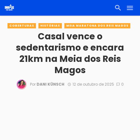
COBERTURAS
HISTÓRIAS
MEIA MARATONA DOS REIS MAGOS
Casal vence o
sedentarismo e encara
21km na Meia dos Reis
Magos
Por
DANI KÜNSCH
12 de outubro de 2025
0