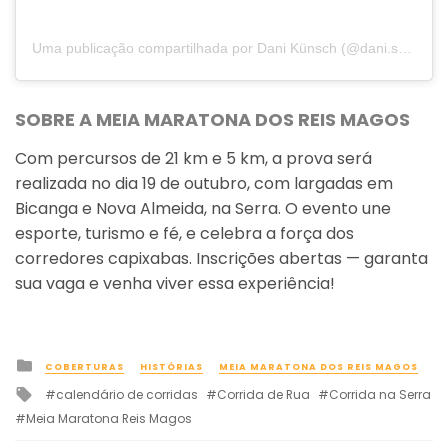
Uma publicação compartilhada por Dani Künsch (@dani.se.vou.correr)
SOBRE A MEIA MARATONA DOS REIS MAGOS
Com percursos de 21 km e 5 km, a prova será
realizada no dia 19 de outubro, com largadas em
Bicanga e Nova Almeida, na Serra. O evento une
esporte, turismo e fé, e celebra a força dos
corredores capixabas. Inscrições abertas — garanta
sua vaga e venha viver essa experiência!
Posted
COBERTURAS
HISTÓRIAS
MEIA MARATONA DOS REIS MAGOS
in
Tagged
calendário de corridas
Corrida de Rua
Corrida na Serra
with
Meia Maratona Reis Magos