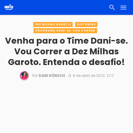
DEZ MILHAS GAROTO
HISTÓRIAS
PROGRAMA DANI-SE. VOU CORRER
Venha para o Time Dani-se.
Vou Correr a Dez Milhas
Garoto. Entenda o desafio!
Por
DANI KÜNSCH
9 de abril de 2022
0