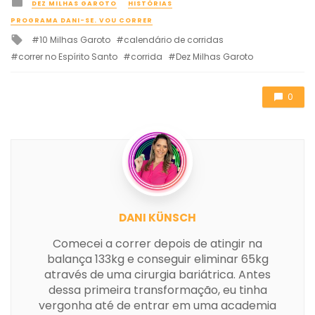
Posted
DEZ MILHAS GAROTO
HISTÓRIAS
in
PROGRAMA DANI-SE. VOU CORRER
Tagged
10 Milhas Garoto
calendário de corridas
with
correr no Espírito Santo
corrida
Dez Milhas Garoto
0
DANI KÜNSCH
Comecei a correr depois de atingir na
balança 133kg e conseguir eliminar 65kg
através de uma cirurgia bariátrica. Antes
dessa primeira transformação, eu tinha
vergonha até de entrar em uma academia