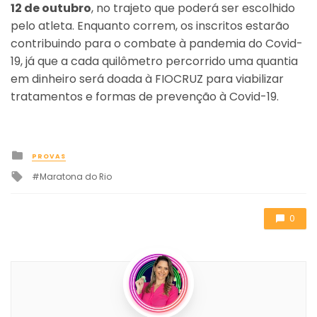
12 de outubro
, no trajeto que poderá ser escolhido
pelo atleta. Enquanto correm, os inscritos estarão
contribuindo para o combate à pandemia do Covid-
19, já que a cada quilômetro percorrido uma quantia
em dinheiro será doada à FIOCRUZ para viabilizar
tratamentos e formas de prevenção à Covid-19.
Posted
PROVAS
in
Tagged
Maratona do Rio
with
0