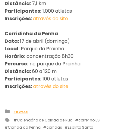
Distância:
7,1 km
Participantes:
1.000 atletas
Inscrições:
através do site
Corridinha da Penha
Data:
17 de abril (domingo)
Local:
Parque da Prainha
Horário:
concentração 8h30
Percurso:
no parque da Prainha
Distância:
60 a 120 m
Participantes:
100 atletas
Inscrições:
através do site
Posted
PROVAS
in
Tagged
Calendário de Corrida de Rua
correr no ES
with
Corrida da Penha
corridas
Espírito Santo