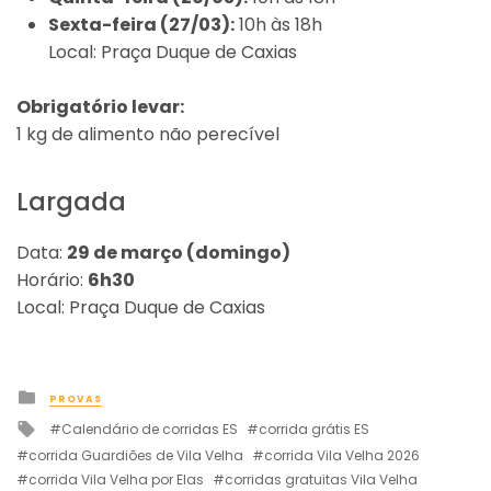
Sexta-feira (27/03):
10h às 18h
Local: Praça Duque de Caxias
Obrigatório levar:
1 kg de alimento não perecível
Largada
Data:
29 de março (domingo)
Horário:
6h30
Local: Praça Duque de Caxias
Posted
PROVAS
in
Tagged
Calendário de corridas ES
corrida grátis ES
with
corrida Guardiões de Vila Velha
corrida Vila Velha 2026
corrida Vila Velha por Elas
corridas gratuitas Vila Velha