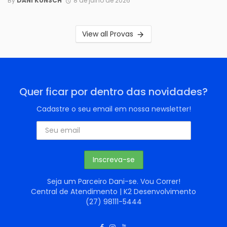
By
DANI KÜNSCH
8 de julho de 2026
View all Provas
Quer ficar por dentro das novidades?
Cadastre o seu email em nossa newsletter!
Seja um Parceiro Dani-se. Vou Correr!
Central de Atendimento | K2 Desenvolvimento
(27) 98111-5444