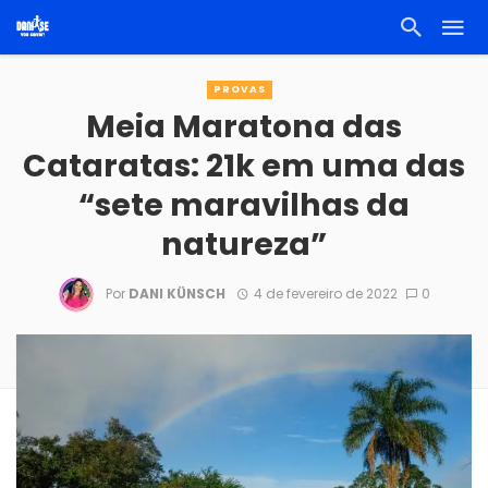
PROVAS
Meia Maratona das
Cataratas: 21k em uma das
“sete maravilhas da
natureza”
Por
DANI KÜNSCH
4 de fevereiro de 2022
0