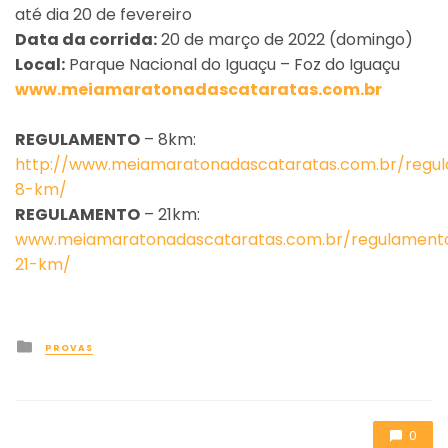
até dia 20 de fevereiro
Data da corrida:
20 de março de 2022 (domingo)
Local:
Parque Nacional do Iguaçu – Foz do Iguaçu
www.meiamaratonadascataratas.com.br
REGULAMENTO
– 8km:
http://www.meiamaratonadascataratas.com.br/regu
8-km/
REGULAMENTO
– 21km:
www.meiamaratonadascataratas.com.br/regulament
21-km/
Posted
PROVAS
in
0