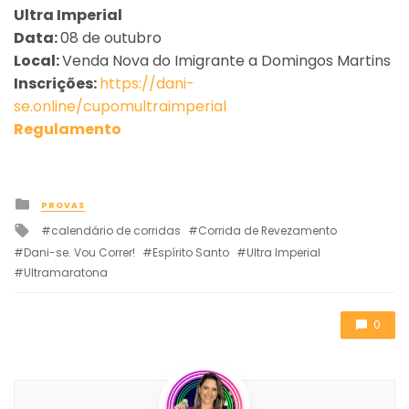
Ultra Imperial
Data:
08 de outubro
Local:
Venda Nova do Imigrante a Domingos Martins
Inscrições:
https://dani-
se.online/cupomultraimperial
Regulamento
Posted
PROVAS
in
Tagged
calendário de corridas
Corrida de Revezamento
with
Dani-se. Vou Correr!
Espírito Santo
Ultra Imperial
Ultramaratona
0