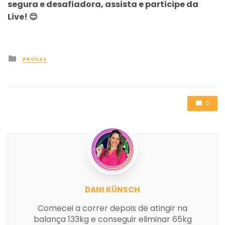
segura e desafiadora, assista e participe da
Live! 😊
Posted
PROVAS
in
0
DANI KÜNSCH
Comecei a correr depois de atingir na
balança 133kg e conseguir eliminar 65kg