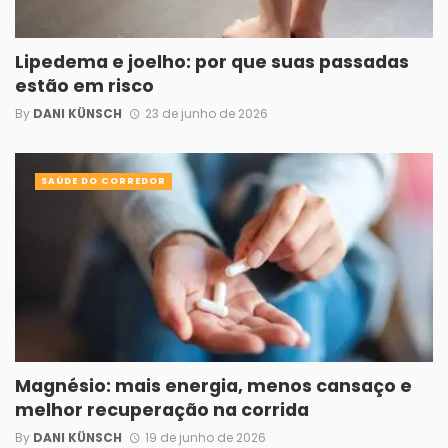
Lipedema e joelho: por que suas passadas
estão em risco
By
DANI KÜNSCH
23 de junho de 2026
SAÚDE DO CORREDOR
Magnésio: mais energia, menos cansaço e
melhor recuperação na corrida
By
DANI KÜNSCH
19 de junho de 2026