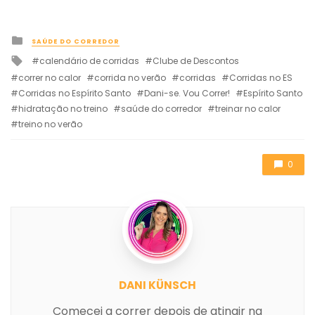
Posted
SAÚDE DO CORREDOR
in
Tagged
calendário de corridas
Clube de Descontos
with
correr no calor
corrida no verão
corridas
Corridas no ES
Corridas no Espírito Santo
Dani-se. Vou Correr!
Espírito Santo
hidratação no treino
saúde do corredor
treinar no calor
treino no verão
0
DANI KÜNSCH
Comecei a correr depois de atingir na