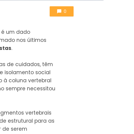
0
te é um dado
rmado nos últimos
stas
.
as de cuidados, têm
e isolamento social
 à coluna vertebral
o sempre necessitou
segmentos vertebrais
e estrutural para as
ar de serem