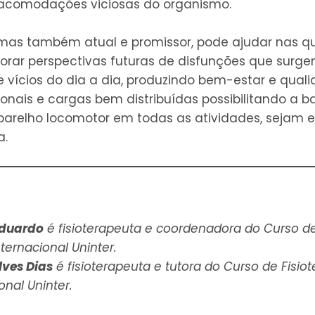
 acomodações viciosas do organismo.
mas também atual e promissor, pode ajudar nas qu
horar perspectivas futuras de disfunções que sur
 vícios do dia a dia, produzindo bem-estar e qual
ionais e cargas bem distribuídas possibilitando a b
relho locomotor em todas as atividades, sejam el
a.
Eduardo
é fisioterapeuta e coordenadora do Curso de
nternacional Uninter.
lves Dias
é fisioterapeuta e tutora do Curso de Fisio
onal Uninter.