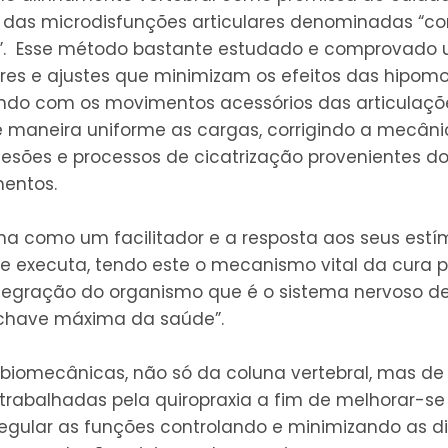
as microdisfunções articulares denominadas “c
l”. Esse método bastante estudado e comprovado ut
ares e ajustes que minimizam os efeitos das hipomo
ndo com os movimentos acessórios das articulaçõe
de maneira uniforme as cargas, corrigindo a mecân
lesões e processos de cicatrização provenientes d
entos.
lha como um facilitador e a resposta aos seus estí
ue executa, tendo este o mecanismo vital da cura p
ntegração do organismo que é o sistema nervoso de
 chave máxima da saúde”.
 biomecânicas, não só da coluna vertebral, mas d
trabalhadas pela quiropraxia a fim de melhorar-s
egular as funções controlando e minimizando as di