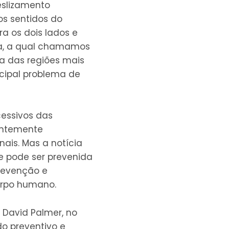
eslizamento
s sentidos do
ra os dois lados e
na, a qual chamamos
a das regiões mais
ncipal problema de
essivos das
antemente
ais. Mas a notícia
 pode ser prevenida
prevenção e
orpo humano.
l David Palmer, no
o preventivo e