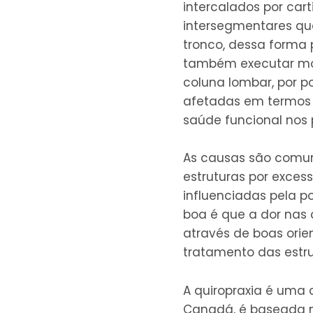
intercalados por car
intersegmentares qu
tronco, dessa forma 
também executar mov
coluna lombar, por p
afetadas em termos d
saúde funcional nos p
As causas são comun
estruturas por exce
influenciadas pela p
boa é que a dor nas
através de boas orie
tratamento das estr
A quiropraxia é uma c
Canadá, é baseada n