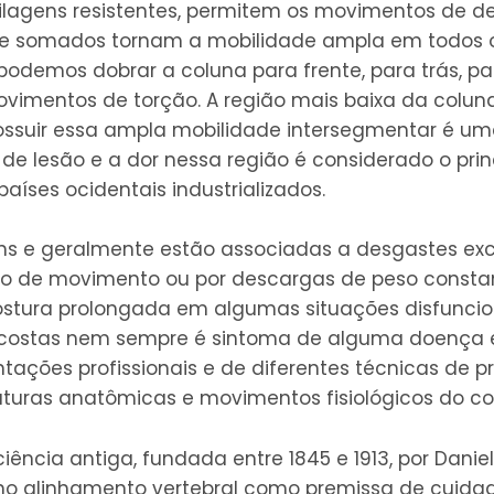
tilagens resistentes, permitem os movimentos de d
e somados tornam a mobilidade ampla em todos o
podemos dobrar a coluna para frente, para trás, pa
imentos de torção. A região mais baixa da colu
ossuir essa ampla mobilidade intersegmentar é um
e lesão e a dor nessa região é considerado o pri
aíses ocidentais industrializados.
s e geralmente estão associadas a desgastes exc
sso de movimento ou por descargas de peso const
ostura prolongada em algumas situações disfuncion
 costas nem sempre é sintoma de alguma doença e
ntações profissionais e de diferentes técnicas de 
uturas anatômicas e movimentos fisiológicos do c
iência antiga, fundada entre 1845 e 1913, por Danie
o alinhamento vertebral como premissa de cuidad