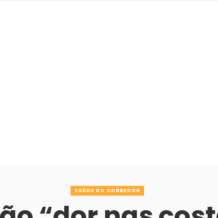
SAÚDE DO CORREDOR
ão “dor nas cos