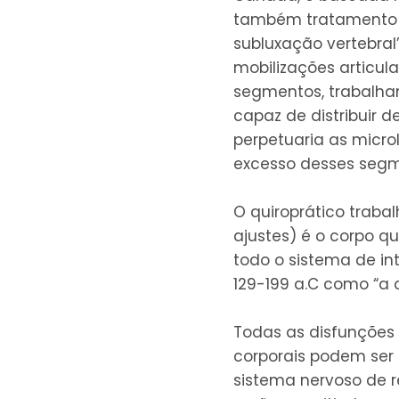
também tratamento d
subluxação vertebra
mobilizações articul
segmentos, trabalha
capaz de distribuir 
perpetuaria as micro
excesso desses segm
O quiroprático traba
ajustes) é o corpo q
todo o sistema de i
129-199 a.C como “a
Todas as disfunções
corporais podem ser 
sistema nervoso de r