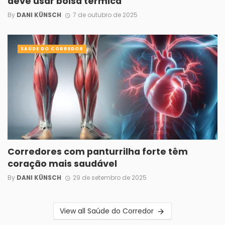
deve usar bolsa térmica
By
DANI KÜNSCH
7 de outubro de 2025
SAÚDE DO CORREDOR
Corredores com panturrilha forte têm
coração mais saudável
By
DANI KÜNSCH
29 de setembro de 2025
View all Saúde do Corredor