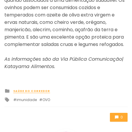
quando associados a uma alimentação saudável. Os
ovinhos podem ser consumidos cozidos e
temperados com azeite de oliva extra virgem e
ervas naturais, como cheiro verde, orégano,
manjericão, alecrim, cominho, açafrão da terra e
pimenta. E são uma excelente opção proteica para
complementar saladas cruas e legumes refogados.
As informações são da Via Pública Comunicação|
Katayama Alimentos.
Posted
SAÚDE DO CORREDOR
in
Tagged
imunidade
OVO
with
0