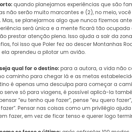
orto:
quando planejamos experiências que são famil
las não serão muito marcantes e (2), no meio, você
 Mas, se planejarmos algo que nunca fizemos ante
xperiência será única e a mente ficará tão ocupad
ão prestar atenção plena. Isso ajuda a sair da zona
ios, foi isso que Poler fez ao descer Montanhas Roc
ela aprendeu a pilotar um avião.
seja qual for o destino:
para a autora, a vida não 
 no caminho para chegar lá e as metas estabeleci
estino é apenas uma desculpa para começar a cami
o serve só para viagens, é possível aplicá-la tamb
pensar “eu tenho que fazer”, pense “eu quero fazer”,
e fazer”. Pensar nas coisas como um privilégio ajuda
em fazer, em vez de ficar tenso e querer logo termi
como se fosse o último:
após enfrentar 100 medos, 