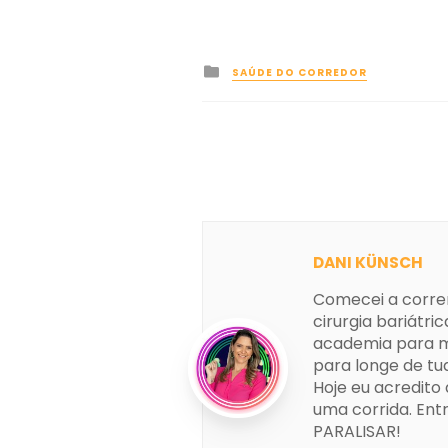
Posted
SAÚDE DO CORREDOR
in
DANI KÜNSCH
Comecei a correr
cirurgia bariátr
academia para me
para longe de tu
Hoje eu acredit
uma corrida. En
PARALISAR!