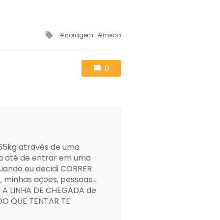
Tagged
coragem
medo
with
0
r 65kg através de uma
ha até de entrar em uma
quando eu decidi CORRER
 minhas ações, pessoas...
R A LINHA DE CHEGADA de
UDO QUE TENTAR TE