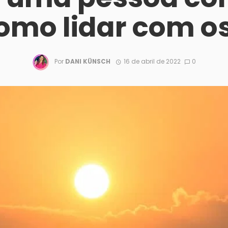
omo lidar com 
Por
DANI KÜNSCH
16 de abril de 2022
0