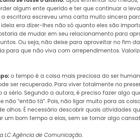
rder algum ente querido e ter que continuar a levar
 a escritora escreveu uma carta muito sincera par
 ideia era dizer-lhes não só quanto eles são impor
staria de mudar em seu relacionamento para apr
untos. Ou seja, não deixe para aproveitar no fim d
dia para que não viva com arrependimentos. Valori
mpo:
o tempo é a coisa mais preciosa do ser huma
de ser recuperado. Para viver totalmente no present
 a sério. Segundo a autora, é preciso fazer algo q
 e não “então tá”. Pois, não ligar muito para as cois
e olhos. É necessário descobrir quais atividades 
r um bom tempo a elas, sem se tornar algo cansat
da LC Agência de Comunicação.