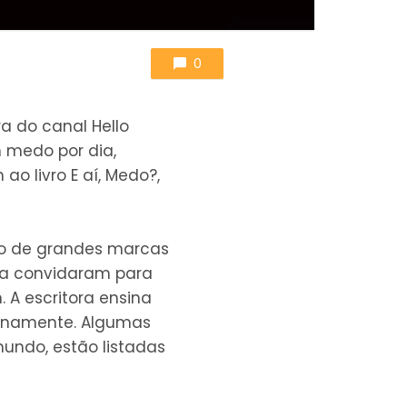
0
a do canal Hello
m medo por dia,
o livro E aí, Medo?,
ão de grandes marcas
e a convidaram para
 A escritora ensina
plenamente. Algumas
mundo, estão listadas