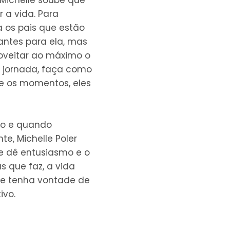
 a vida. Para
a os pais que estão
tantes para ela, mas
oveitar ao máximo o
a jornada, faça como
ze os momentos, eles
no e quando
e, Michelle Poler
ue dê entusiasmo e o
as que faz, a vida
que tenha vontade de
ivo.